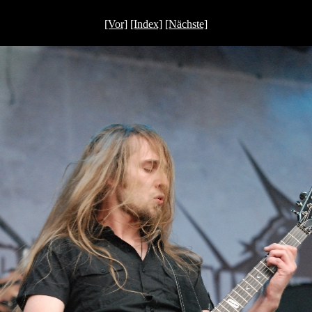
[Vor]
[Index]
[Nächste]