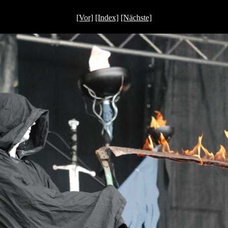
[Vor]
[Index]
[Nächste]