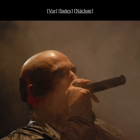
[Vor]
[Index]
[Nächste]